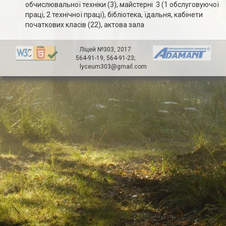
обчислювальної техніки (3), майстерні 3 (1 обслуговуючої
праці, 2 технічної праці), бібліотека, їдальня, кабінети
початкових класів (22), актова зала
Ліцей №303,
2017
564-91-19, 564-91-23;
lyceum303@gmail.com