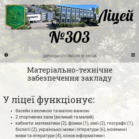
Ліцей
№303
ДАРНИЦЬКОГО РАЙОНУ М. КИЄВА
Матеріально-технічне
забезпечення закладу
У ліцеї функціонує:
басейн з великою та малою ванною
2 спортивних зали (великий та малий)
кабінети: математики (2), фізики (1), хімії (2), географії (1),
біології (2), української мови і літератури (6), іноземної
мови та літератури (4), основ інформатики і