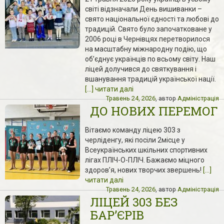
світі відзначали День вишиванки –
свято національної єдності та любові до
традицій. Свято було започатковане у
2006 році в Чернівцях перетворилося
на масштабну міжнародну подію, що
об’єднує українців по всьому світу. Наш
ліцей долучився до святкування і
вшанування традицій української нації.
[...] читати далі
Травень 24, 2026
, автор
Адміністрація
ДО НОВИХ ПЕРЕМОГ
Вітаємо команду ліцею 303 з
черліденгу, які посіли 2місце у
Всеукраїнських шкільних спортивних
лігах ПЛІЧ-О-ПЛІЧ. Бажаємо міцного
здоров’я, нових творчих звершень!
[...]
читати далі
Травень 24, 2026
, автор
Адміністрація
ЛІЦЕЙ 303 БЕЗ
БАР’ЄРІВ