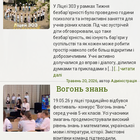
У Ліцеї 303 у рамках Тижня
безбар’єрності було проведено години
психолога та інтерактивні заняття для
учнів різних класів. Під час зустрічей
діти обговорювали, що таке
безбар’єрність, які існують бар’єри у
суспільстві та як кожен може робити
простір навколо себе більш відкритим і
доброзичливим. Учні активно
долучалися до вправ і діалогу, ділилися
думками та прикладами з […]
[...] читати
далі
Травень 20, 2026
, автор
Адміністрація
Вогонь знань
19.05.26 у ліцеї традиційно відбувся
фестиваль- конкурс “Вогонь знань”
серед учнів 5-их класів. Усі учасники
змагань продемонстрували високий
рівень знань з математики, української
мови і літератури, історії. Змістовні
візитівки команд підтвердили,