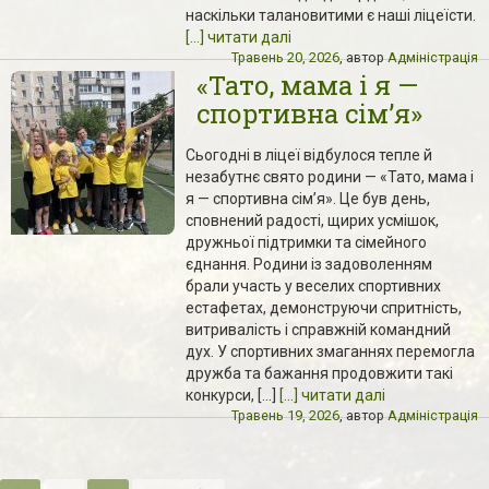
наскільки талановитими є наші ліцеїсти.
[...] читати далі
Травень 20, 2026
, автор
Адміністрація
«Тато, мама і я —
спортивна сім’я»
Сьогодні в ліцеї відбулося тепле й
незабутнє свято родини — «Тато, мама і
я — спортивна сім’я». Це був день,
сповнений радості, щирих усмішок,
дружньої підтримки та сімейного
єднання. Родини із задоволенням
брали участь у веселих спортивних
естафетах, демонструючи спритність,
витривалість і справжній командний
дух. У спортивних змаганнях перемогла
дружба та бажання продовжити такі
конкурси, […]
[...] читати далі
Травень 19, 2026
, автор
Адміністрація